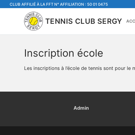
Aller
CLUB AFFILIÉ À LA FFT N° AFFILIATION : 50 01 0475
au
contenu
TENNIS CLUB SERGY
ACC
Inscription école
Les inscriptions à l’école de tennis sont pour l
Admin