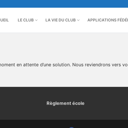
UEIL
LE CLUB
LA VIE DU CLUB
APPLICATIONS FÉDÉ
e moment en attente d’une solution. Nous reviendrons vers v
Règlement école