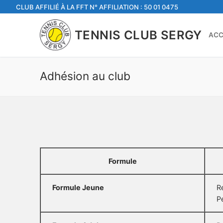
Aller
CLUB AFFILIÉ À LA FFT N° AFFILIATION : 50 01 0475
au
contenu
TENNIS CLUB SERGY
ACC
Adhésion au club
Formule
Formule Jeune
R
P