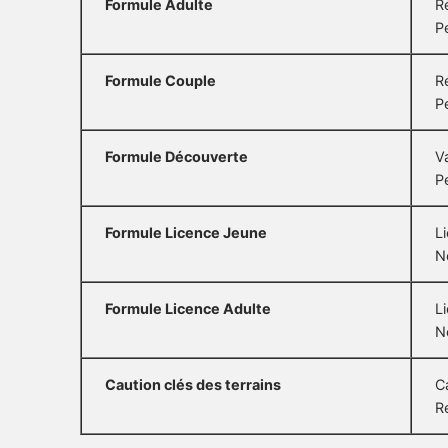
Formule Adulte
R
P
Formule Couple
R
P
Formule Découverte
V
P
Formule Licence Jeune
L
N
Formule Licence Adulte
L
N
Caution clés des terrains
C
R